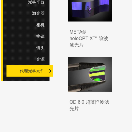
光学平台
激光器
相机
META®
物镜
holoOPTIX™ 陷波
滤光片
镜头
光源
代理光学元件
OD 6.0 超薄陷波滤
光片