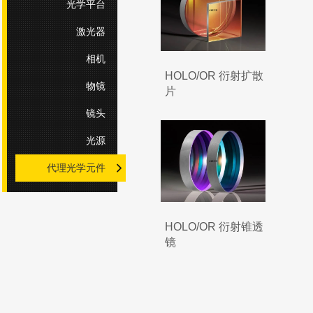
光学平台
激光器
相机
HOLO/OR 衍射扩散
物镜
片
镜头
光源
代理光学元件
HOLO/OR 衍射锥透
镜