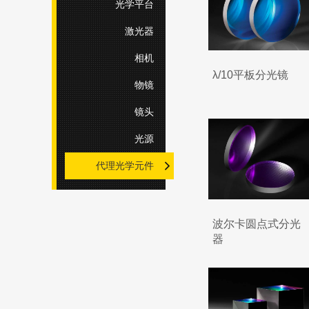
光学平台
激光器
相机
λ/10平板分光镜
物镜
镜头
光源
代理光学元件
波尔卡圆点式分光
器